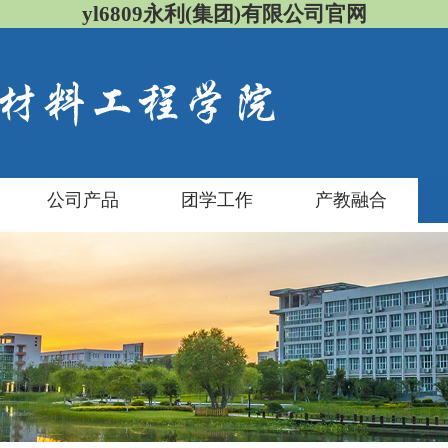
yl6809永利(集团)有限公司官网
公司产品
团学工作
产教融合