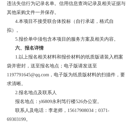
违法失信行为记录名单。信用信息查询记录及相关证据与
其他采购文件一并保存。
4.本项目不接受联合体投标（自行承诺，格式自
拟）。
5.报价单中须包含本项目的服务方案及相关内容。
六、报名详情
1.以上报名相关材料和报价材料的纸质版请装入档案
袋并密封，送至报名地点；电子版请发送至
1197791645
@
qq.com
，电子版为纸质版材料的扫描件，要
求清晰。
2.报名地点及联系人
报名地点：yl6809永利
笃行
楼
526
办公室。
联系人及电话：
李
老师，
15617908034；0371-
69303199。