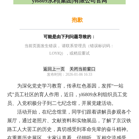
yl6809永利(集团)有限公司官网
抱歉
可能是由下列问题导致的：
当前页面发生错误， 请联系管理员（错误标识码：
LOYIQ），或稍后重试
发布时间：2026-01-06 16:33
为深化党史学习教育，传承红色基因，发挥“一站
式”员工社区的育人作用，近日，yl6809永利组织员工党
员、入党积极分子到二七纪念馆，开展党建活动。
活动开始，在纪念馆里，同学们跟着讲解员参观各个
展厅，通过老照片、文献资料和实物展品，了解了京汉铁
路工人大罢工的历史，真切感受到革命先辈的奋斗精神。
在重要历史展区，大家认真看、仔细听，互相交流感受，